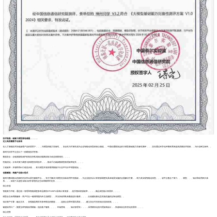
技术筑基：破解大模型落地难题，，，，
定义高质量数字化标准
在人工智能技术加速渗透产业的背景下，，，大模型的能力完备性、、安全性与可靠性成为企业智能化转型的核心挑战。。中国信通院发起的大模型基础能力完备性测评，，，旨在通过科学化评测体系筛选高质量技术底座，，为行业树立标杆。。
新时代问学平台交出了一份硬核技术答卷：
数据安全：全链路隐私保护机制支持私域知识隔离训练与动态权限管控。。。。
性能优化：分布式算力调度与多模型协同技术，，，推动千亿级参数模型推理效率提升。。。。
工程效率：开箱即用AI工程流水线，，将大模型开发部署周期较于行业平均水平明显缩短。。
创新赋能：构建产业级AI范式
新时代数码推出的新时代问学AI原生赋能平台，，专注于解决大模型在实际应用中的挑战，，为企业提供从计算资源调度到具体场景实施的全面解决方案，，助力其实现智能化转型。。。该平台整合了算力、、、模型、、、知识和应用四大体
系，，，实现了从选型-训练-应用-管理的全生命周期闭环支持。。。。
核心价值
智能算力中枢：通过统一管理和智能调度多种品牌的CPU/GPU异构计算资源，，提升整体资源效率，，，，满足高性能计算需求。。。。
模型全生命周期服务：用户可以一键调用国内外主流模型，，并支持使用私有数据进行微调，，，，以创建轻量化且性能优越的定制化模型。。
知识资产引擎：融合文本、、音视频及网页等多种模态的数据，，，连接企业即时通讯系统，，，建立安全可控的知识流转机制。。。。
敏捷应用工厂：预置五种智能应用模板（包括客户服务、、、、市场营销、、、知识管理等），，，采用模块化的代理架构设计，，快速响应业务变化的需求。。。。
核心优势